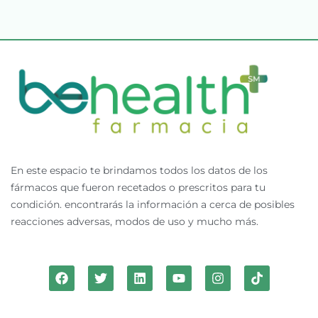
En este espacio te brindamos todos los datos de los
fármacos que fueron recetados o prescritos para tu
condición. encontrarás la información a cerca de posibles
reacciones adversas, modos de uso y mucho más.
F
T
L
Y
I
T
a
w
i
o
n
i
c
i
n
u
s
k
e
t
k
t
t
t
b
t
e
u
a
o