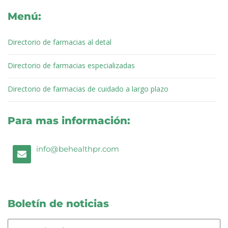
o
e
d
b
g
k
Menú:
o
r
i
e
r
k
n
a
m
Directorio de farmacias al detal
Directorio de farmacias especializadas
Directorio de farmacias de cuidado a largo plazo
Para mas información:
E
info@behealthpr.com
n
v
e
l
o
p
Boletín de noticias
e
Correo