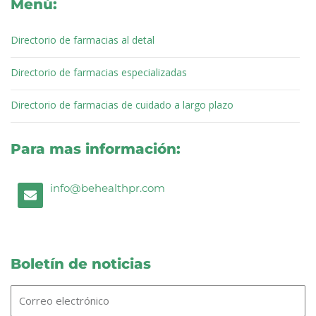
Menú:
o
r
i
e
r
k
n
a
m
Directorio de farmacias al detal
Directorio de farmacias especializadas
Directorio de farmacias de cuidado a largo plazo
Para mas información:
E
info@behealthpr.com
n
v
e
l
o
p
Boletín de noticias
e
Correo
electrónico