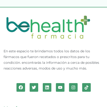
En este espacio te brindamos todos los datos de los
fármacos que fueron recetados o prescritos para tu
condición. encontrarás la información a cerca de posibles
reacciones adversas, modos de uso y mucho más.
F
T
L
Y
I
T
a
w
i
o
n
i
c
i
n
u
s
k
e
t
k
t
t
t
b
t
e
u
a
o
o
e
d
b
g
k