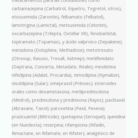
carbamazepina (Carbatrol, Equetro, Tegretol, otros),
etosuximida (Zarontin), felbamato (Felbatol),
lamotrigina (Lamictal), metsuximida (Celontin),
oxcarbazepina (Trilepta, Oxtellar XR), fenobarbital,
topiramato (Topamax), y ácido valproico (Depakene);
metadona (Dolophine, Methadose); metotrexato
(Otrexup, Rasuvo, Trexall, Xatmep); metilfenidato
(Daytrana, Concerta, Metadate, Ritalin); mexiletina
nifedipina (Adalat, Procardia), nimodipina (Nymalize),
nisoldipina (Sular); omeprazol (Prilosec); esteroides
orales como dexametasona, metilprednisolona
(Medrol), prednisolona y prednisona (Rayos); paclitaxel
(Abraxane, Taxol); paroxetina (Paxil, Pexeva);
prazicuantel (Biltricide); quetiapina (Seroquel); quinidina
(en Nuedexta); reserpina; rifampicina (Rifadin,
Rimactane, en Rifamate, en Rifater); analgésico de