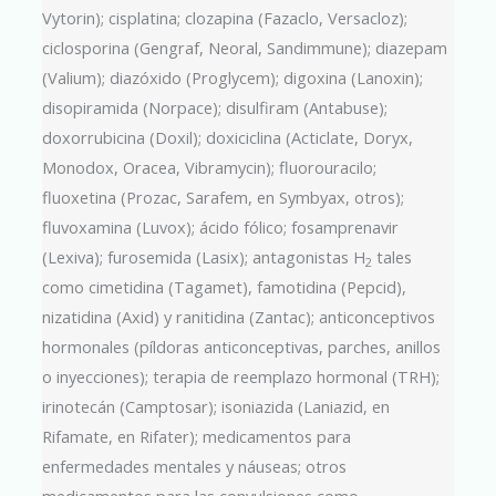
Vytorin); cisplatina; clozapina (Fazaclo, Versacloz);
ciclosporina (Gengraf, Neoral, Sandimmune); diazepam
(Valium); diazóxido (Proglycem); digoxina (Lanoxin);
disopiramida (Norpace); disulfiram (Antabuse);
doxorrubicina (Doxil); doxiciclina (Acticlate, Doryx,
Monodox, Oracea, Vibramycin); fluorouracilo;
fluoxetina (Prozac, Sarafem, en Symbyax, otros);
fluvoxamina (Luvox); ácido fólico; fosamprenavir
(Lexiva); furosemida (Lasix); antagonistas H
tales
2
como cimetidina (Tagamet), famotidina (Pepcid),
nizatidina (Axid) y ranitidina (Zantac); anticonceptivos
hormonales (píldoras anticonceptivas, parches, anillos
o inyecciones); terapia de reemplazo hormonal (TRH);
irinotecán (Camptosar); isoniazida (Laniazid, en
Rifamate, en Rifater); medicamentos para
enfermedades mentales y náuseas; otros
medicamentos para las convulsiones como