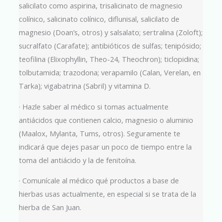
salicilato como aspirina, trisalicinato de magnesio
colínico, salicinato colínico, diflunisal, salicilato de
magnesio (Doan’s, otros) y salsalato; sertralina (Zoloft);
sucralfato (Carafate); antibióticos de sulfas; tenipósido;
teofilina (Elixophyllin, Theo-24, Theochron); ticlopidina;
tolbutamida; trazodona; verapamilo (Calan, Verelan, en
Tarka); vigabatrina (Sabril) y vitamina D.
· Hazle saber al médico si tomas actualmente
antiácidos que contienen calcio, magnesio o aluminio
(Maalox, Mylanta, Tums, otros). Seguramente te
indicará que dejes pasar un poco de tiempo entre la
toma del antiácido y la de fenitoína.
· Comunícale al médico qué productos a base de
hierbas usas actualmente, en especial si se trata de la
hierba de San Juan.