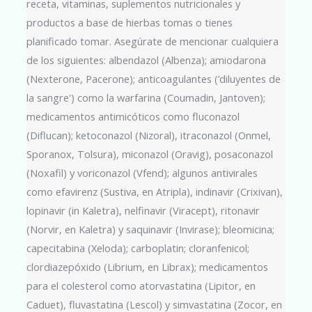
receta, vitaminas, suplementos nutricionales y
productos a base de hierbas tomas o tienes
planificado tomar. Asegúrate de mencionar cualquiera
de los siguientes: albendazol (Albenza); amiodarona
(Nexterone, Pacerone); anticoagulantes (’diluyentes de
la sangre') como la warfarina (Coumadin, Jantoven);
medicamentos antimicóticos como fluconazol
(Diflucan); ketoconazol (Nizoral), itraconazol (Onmel,
Sporanox, Tolsura), miconazol (Oravig), posaconazol
(Noxafil) y voriconazol (Vfend); algunos antivirales
como efavirenz (Sustiva, en Atripla), indinavir (Crixivan),
lopinavir (in Kaletra), nelfinavir (Viracept), ritonavir
(Norvir, en Kaletra) y saquinavir (Invirase); bleomicina;
capecitabina (Xeloda); carboplatin; cloranfenicol;
clordiazepóxido (Librium, en Librax); medicamentos
para el colesterol como atorvastatina (Lipitor, en
Caduet), fluvastatina (Lescol) y simvastatina (Zocor, en