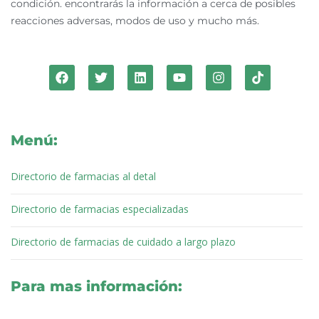
condición. encontrarás la información a cerca de posibles
reacciones adversas, modos de uso y mucho más.
F
T
L
Y
I
T
a
w
i
o
n
i
c
i
n
u
s
k
e
t
k
t
t
t
b
t
e
u
a
o
o
e
d
b
g
k
Menú:
o
r
i
e
r
k
n
a
m
Directorio de farmacias al detal
Directorio de farmacias especializadas
Directorio de farmacias de cuidado a largo plazo
Para mas información:
E