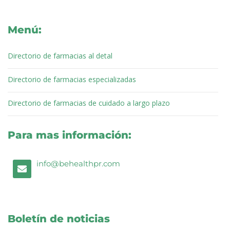
e
t
k
t
t
t
b
t
e
u
a
o
o
e
d
b
g
k
Menú:
o
r
i
e
r
k
n
a
m
Directorio de farmacias al detal
Directorio de farmacias especializadas
Directorio de farmacias de cuidado a largo plazo
Para mas información:
E
info@behealthpr.com
n
v
e
l
o
p
Boletín de noticias
e