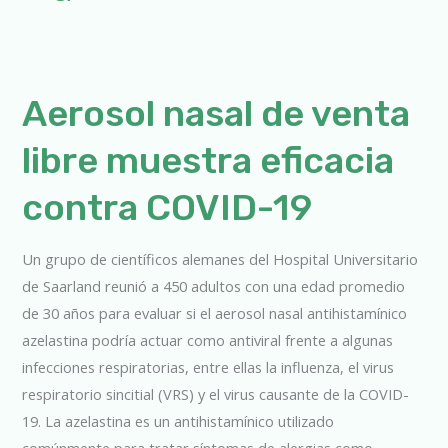
Aerosol
Aerosol nasal de venta
nasal
libre muestra eficacia
de
venta
contra COVID-19
libre
muestra
Un grupo de científicos alemanes del Hospital Universitario
eficacia
de Saarland reunió a 450 adultos con una edad promedio
contra
de 30 años para evaluar si el aerosol nasal antihistamínico
COVID-
azelastina podría actuar como antiviral frente a algunas
19
infecciones respiratorias, entre ellas la influenza, el virus
respiratorio sincitial (VRS) y el virus causante de la COVID-
19. La azelastina es un antihistamínico utilizado
comúnmente para tratar síntomas de alergias como