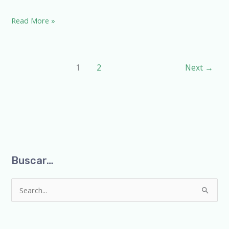
Read More »
1
2
Next
→
Buscar…
S
e
a