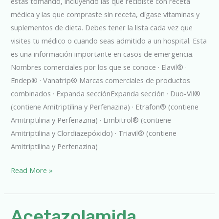
estás tomando, incluyendo las que recibiste con receta
médica y las que compraste sin receta, dígase vitaminas y
suplementos de dieta. Debes tener la lista cada vez que
visites tu médico o cuando seas admitido a un hospital. Esta
es una información importante en casos de emergencia.
Nombres comerciales por los que se conoce · Elavil® ·
Endep® · Vanatrip® Marcas comerciales de productos
combinados · Expanda secciónExpanda sección · Duo-Vil®
(contiene Amitriptilina y Perfenazina) · Etrafon® (contiene
Amitriptilina y Perfenazina) · Limbitrol® (contiene
Amitriptilina y Clordiazepóxido) · Triavil® (contiene
Amitriptilina y Perfenazina)
Read More »
Acetazolamida
Acetazolamida