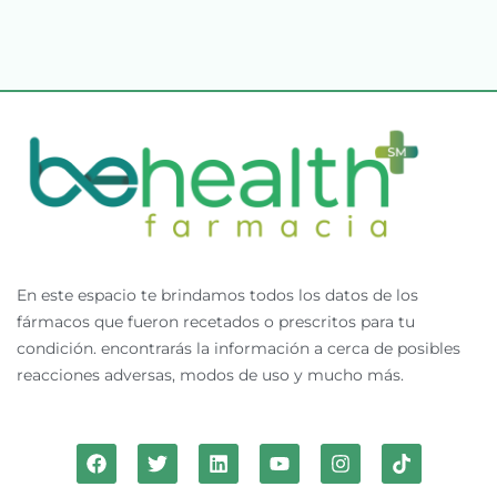
En este espacio te brindamos todos los datos de los
fármacos que fueron recetados o prescritos para tu
condición. encontrarás la información a cerca de posibles
reacciones adversas, modos de uso y mucho más.
F
T
L
Y
I
T
a
w
i
o
n
i
c
i
n
u
s
k