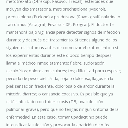
metotrexato (Otrexup, Rasuvo, Trexall); esteroides que
incluyen dexametasona, metilprednisolona (Medrol),
prednisolona (Prelone) y prednisona (Rayos); sulfasalazina o
tacrolimus (Astagraf, Envarsus XR, Prograf). El doctor te
mantendrá bajo vigilancia para detectar signos de infección
durante y después del tratamiento. Si tienes alguno de los
siguientes síntomas antes de comenzar el tratamiento o si
los experimentas durante este o poco tiempo después,
llama al médico inmediatamente: fiebre; sudoración;
escalofríos; dolores musculares; tos; dificultad para respirar;
pérdida de peso; piel cálida, roja o dolorosa; llagas en la
piel; sensación frecuente, dolorosa o de ardor durante la
micción; diarrea; o cansancio excesivo. Es posible que ya
estés infectado con tuberculosis (TB, una infección
pulmonar grave), pero que no tengas ningún síntoma de la
enfermedad. En este caso, tomar upadacitinib puede
intensificar la infección y provocar la aparición de más