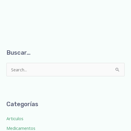
Buscar…
S
e
a
r
Categorías
c
h
Articulos
f
Medicamentos
o