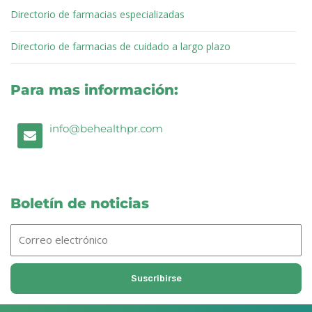
Directorio de farmacias especializadas
Directorio de farmacias de cuidado a largo plazo
Para mas información:
E
info@behealthpr.com
n
v
e
l
o
p
Boletín de noticias
e
Correo
electrónico
Suscribirse