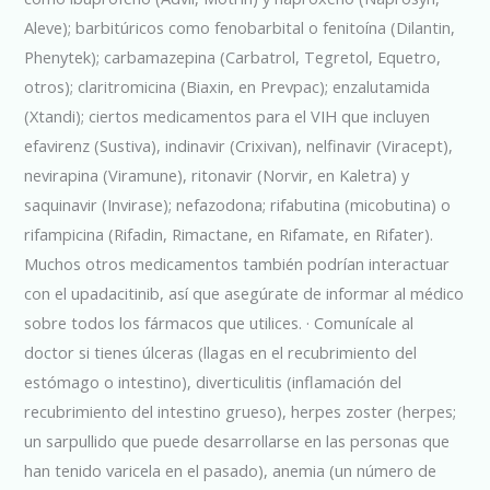
Aleve); barbitúricos como fenobarbital o fenitoína (Dilantin,
Phenytek); carbamazepina (Carbatrol, Tegretol, Equetro,
otros); claritromicina (Biaxin, en Prevpac); enzalutamida
(Xtandi); ciertos medicamentos para el VIH que incluyen
efavirenz (Sustiva), indinavir (Crixivan), nelfinavir (Viracept),
nevirapina (Viramune), ritonavir (Norvir, en Kaletra) y
saquinavir (Invirase); nefazodona; rifabutina (micobutina) o
rifampicina (Rifadin, Rimactane, en Rifamate, en Rifater).
Muchos otros medicamentos también podrían interactuar
con el upadacitinib, así que asegúrate de informar al médico
sobre todos los fármacos que utilices. · Comunícale al
doctor si tienes úlceras (llagas en el recubrimiento del
estómago o intestino), diverticulitis (inflamación del
recubrimiento del intestino grueso), herpes zoster (herpes;
un sarpullido que puede desarrollarse en las personas que
han tenido varicela en el pasado), anemia (un número de