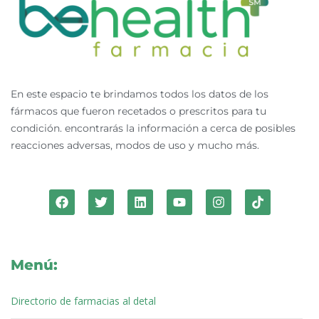
En este espacio te brindamos todos los datos de los
fármacos que fueron recetados o prescritos para tu
condición. encontrarás la información a cerca de posibles
reacciones adversas, modos de uso y mucho más.
F
T
L
Y
I
T
a
w
i
o
n
i
c
i
n
u
s
k
e
t
k
t
t
t
b
t
e
u
a
o
o
e
d
b
g
k
Menú:
o
r
i
e
r
k
n
a
m
Directorio de farmacias al detal