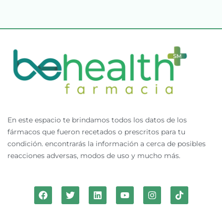
En este espacio te brindamos todos los datos de los
fármacos que fueron recetados o prescritos para tu
condición. encontrarás la información a cerca de posibles
reacciones adversas, modos de uso y mucho más.
F
T
L
Y
I
T
a
w
i
o
n
i
c
i
n
u
s
k
e
t
k
t
t
t
b
t
e
u
a
o