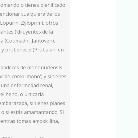
tomando o tienes planificado
ncionar cualquiera de los
(Lopurin, Zyloprim), otros
antes (‘diluyentes de la
a (Coumadin; Jantoven),
, y probenecid (Probalan, en
i padeces de mononucleosis
cido como ‘mono’) y si tienes
o una enfermedad renal,
el heno, o urticaria.
 embarazada, si tienes planes
o si estás amamantando. Si
ntras tomas amoxicilina,