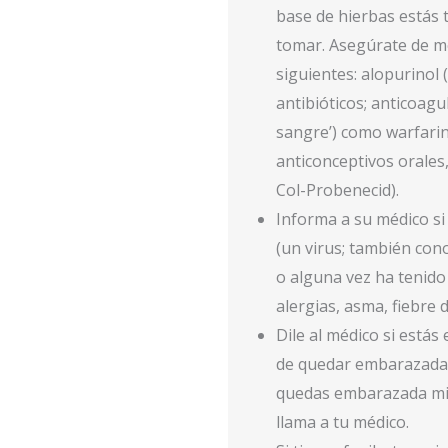
base de hierbas estás 
tomar. Asegúrate de me
siguientes: alopurinol 
antibióticos; anticoagul
sangre’) como warfarin
anticonceptivos orales
Col-Probenecid).
Informa a su médico s
(un virus; también cono
o alguna vez ha tenid
alergias, asma, fiebre d
Dile al médico si estás
de quedar embarazada 
quedas embarazada mie
llama a tu médico.