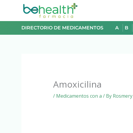
Skip
to
content
DIRECTORIO DE MEDICAMENTOS
A
B
Amoxicilina
/
Medicamentos con a
/ By
Rosmery