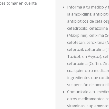
Informa a tu médico y f
la amoxicilina; antibióti
antibióticos de cefalos
cefadroxilo, cefazolina
(Maxipime), cefixima (S
cefotetán, cefoxitina (
cefprozil, ceftarolina (
Tazicef, en Avycaz), ce
cefuroxima (Ceftin, Zina
cualquier otro medicam
ingredientes que conti
suspensión de amoxicil
Comunícale a tu médico
otros medicamentos con
vitaminas, suplementos