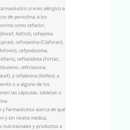
armacéutico si eres alérgico a
cos de penicilina; a los
porina como cefaclor,
 (Ancef, Kefzol), cefepima
uprax), cefotaxima (Claforan),
Mefoxin), cefpodoxima,
Teflaro), ceftazidima (Fortaz,
ftibuteno, ceftriaxona,
cef), y cefalexina (Keflex); a
ento o a alguno de los
enen las cápsulas, tabletas o
ina.
 y farmacéutico acerca de qué
 y sin receta médica,
 nutricionales y productos a