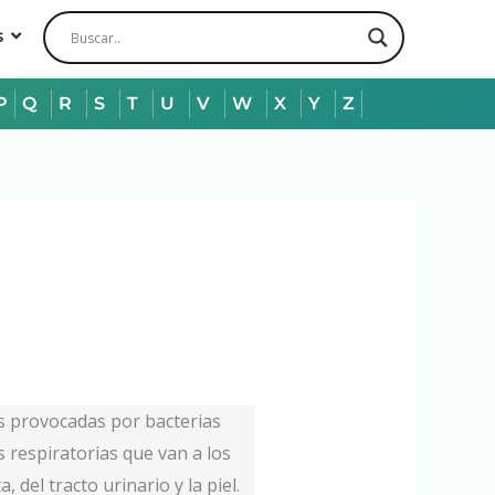
s
P
Q
R
S
T
U
V
W
X
Y
Z
es provocadas por bacterias
s respiratorias que van a los
 del tracto urinario y la piel.