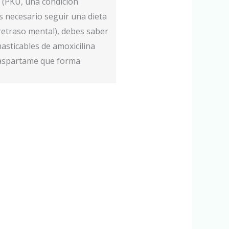
a (PKU, una condición
es necesario seguir una dieta
 retraso mental), debes saber
asticables de amoxicilina
 aspartame que forma