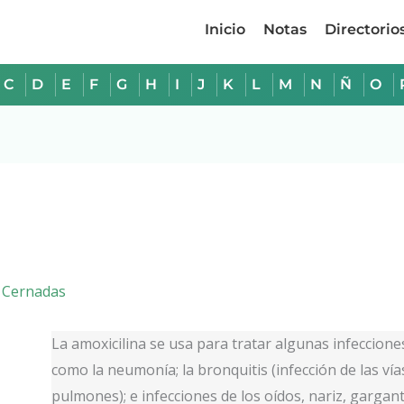
Inicio
Notas
Directorio
C
D
E
F
G
H
I
J
K
L
M
N
Ñ
O
 Cernadas
La amoxicilina se usa para tratar algunas infeccion
como la neumonía; la bronquitis (infección de las vía
pulmones); e infecciones de los oídos, nariz, garganta,